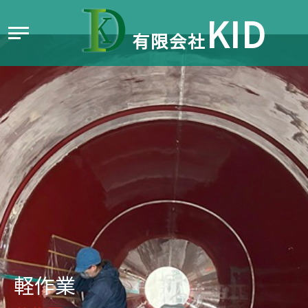
KID
有限会社
0
1
.㈲KIDで働く魅力
0
2
.企業情報
企業サイトへ
最新情報
㊙
0
3
.スタッフインタビュー
0
4
.採用情報
工場作業員
軽作業
大工業