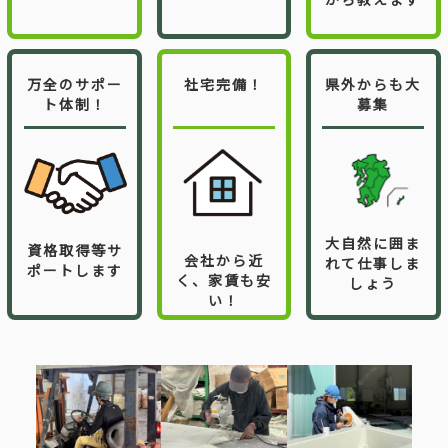
万全のサポー
社宅完備！
県外からも大
ト体制！
募集
大自然に囲ま
資格取得等サ
会社から近
れて仕事しま
ポートします
く、家賃も安
しょう
い！