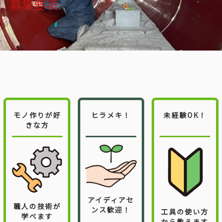
募集要項
軽作業員
清掃業
0
5
.お問い合わせ
0
6
.プライバシーポリシー
有限会社KID
モノ作りが好
ヒラメキ！
未経験OK！
きな方
〒861-6103
熊本県上天草市松島長今泉4176-12
TEL:0969-57-0745
アイディアセ
職人の技術が
ンス歓迎！
工具の使い方
学べます
から教えます